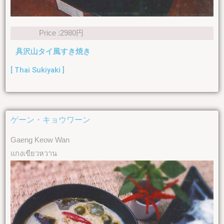
Price :2980円
具沢山タイ風すき焼き
[ Thai Sukiyaki ]
ゲーン・キョウワーン
Gaeng Keow Wan
แกงเขียวหวาน