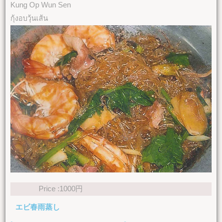
Kung Op Wun Sen
กุ้งอบวุ้นเส้น
Price :1000円
エビ春雨蒸し