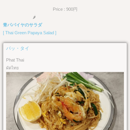
Price : 900円
🌶
青パパイヤのサラダ
[ Thai Green Papaya Salad ]
パッ・タイ
Phat Thai
ผัดไทย