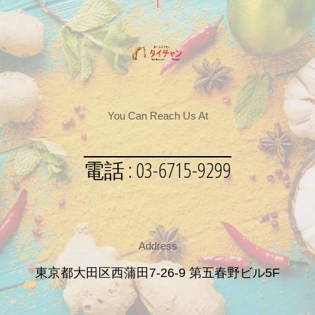
You Can Reach Us At
電話 : 03-6715-9299
Address
東京都大田区西蒲田7-26-9 第五春野ビル5F